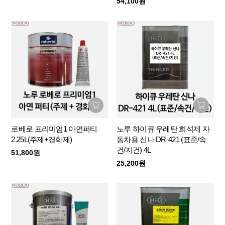
54,100원
로베로 프리미엄1 아연퍼티
노루 하이큐 우레탄 희석제 자
2.25L(주제+경화제)
동차용 신나 DR-421 (표준/속
건/지건) 4L
51,800원
25,200원