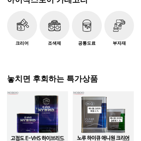
크리어
조색제
공통도료
부자재
놓치면 후회하는 특가상품