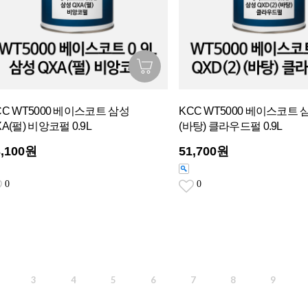
CC WT5000 베이스코트 삼성
KCC WT5000 베이스코트 삼
XA(펄) 비앙코펄 0.9L
(바탕) 클라우드펄 0.9L
3,100원
51,700원
0
0
3
4
5
6
7
8
9