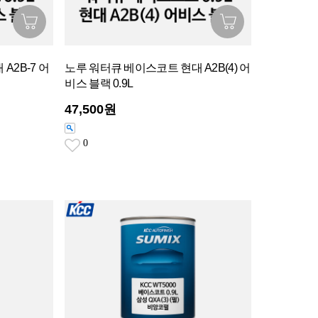
A2B-7 어
노루 워터큐 베이스코트 현대 A2B(4) 어
비스 블랙 0.9L
47,500원
0