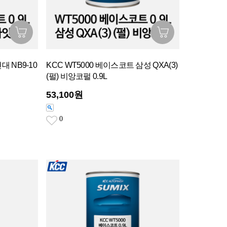
대 NB9-10
KCC WT5000 베이스코트 삼성 QXA(3)
(펄) 비앙코펄 0.9L
53,100원
0