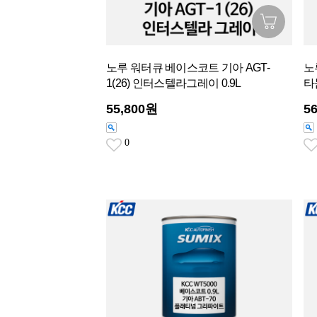
노루 워터큐 베이스코트 기아 AGT-
노
1(26) 인터스텔라그레이 0.9L
타
55,800원
5
0