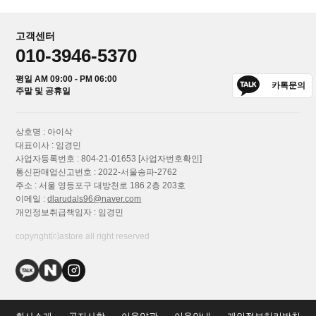
고객센터
010-3946-5370
평일 AM 09:00 - PM 06:00
카톡문의
주말 및 공휴일
상호명 : 아이삭
대표이사 : 임경민
사업자등록번호 : 804-21-01653
[사업자번호확인]
통신판매업신고번호 : 2022-서울송파-2762
주소 : 서울 영등포구 대방천로 186 2층 203호
이메일 :
dlarudals96@naver.com
개인정보취급책임자 : 임경민
copyright⒞astore all right reserved