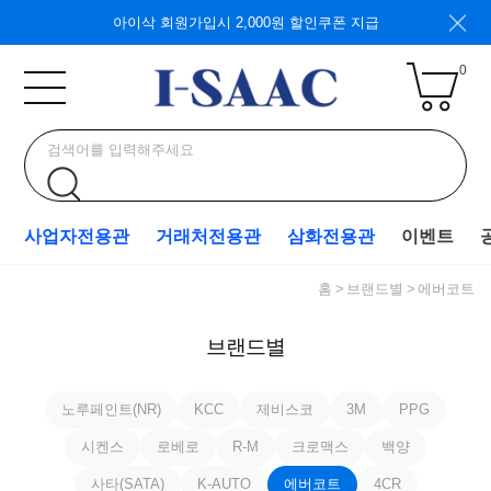
아이삭 회원가입시 2,000원 할인쿠폰 지급
0
사업자전용관
거래처전용관
삼화전용관
이벤트
홈
브랜드별
에버코트
브랜드별
노루페인트(NR)
KCC
제비스코
3M
PPG
시켄스
로베로
R-M
크로맥스
백양
사타(SATA)
K-AUTO
에버코트
4CR