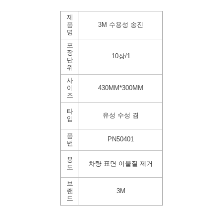
제
품
3M 수용성 송진
명
포
장
10장/1
단
위
사
이
430MM*300MM
즈
타
유성 수성 겸
입
품
PN50401
번
용
차량 표면 이물질 제거
도
브
랜
3M
드