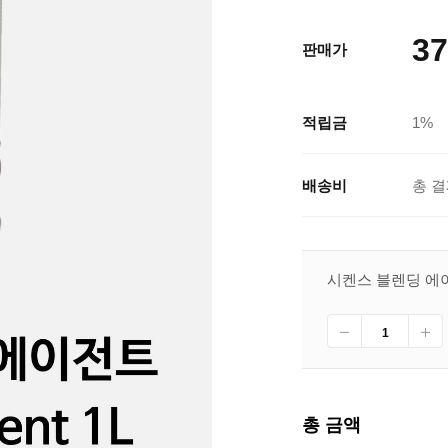
37
판매가
적립금
1%
배송비
총 결
시켄스 블렌딩 에이전트 
총 금액