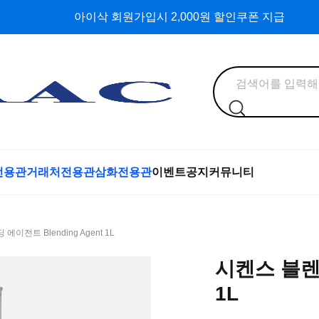
아이삭 회원가입시 2,000원 할인쿠폰 지급
전용관
거래처전용관
삼화전용관
이벤트
공지
커뮤니티
에이전트 Blending Agent 1L
시켄스 블렌딩
1L